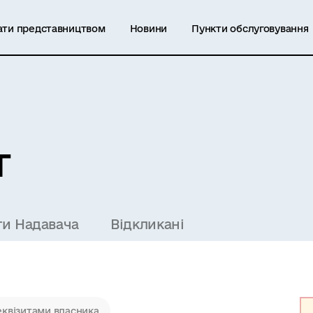
ати представництвом
Новини
Пункти обслуговування
т
ти Надавача
Відкликані
еквізитами власника