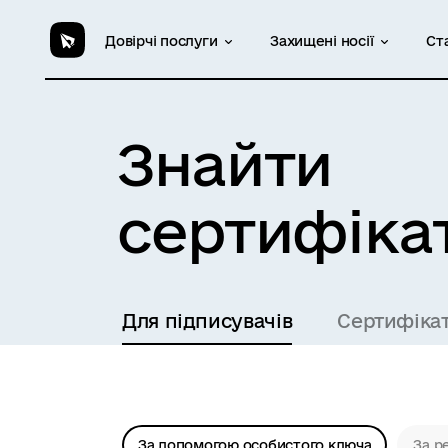
Довірчі послуги
Захищені носії
Ст
Знайти
сертифіка
Для підписувачів
Сертифіка
За допомогою особистого ключа
За р