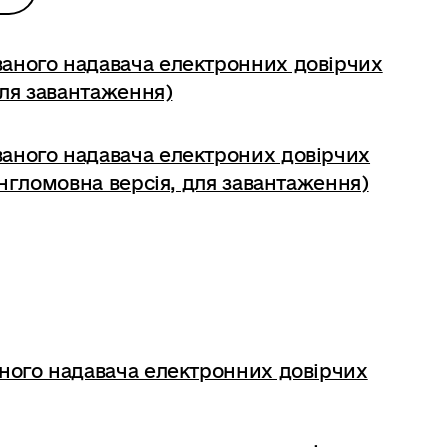
ваного надавача електронних довірчих
(для завантаження)
ваного надавача електроних довірчих
(англомовна версія, для завантаження)
ного надавача електронних довірчих