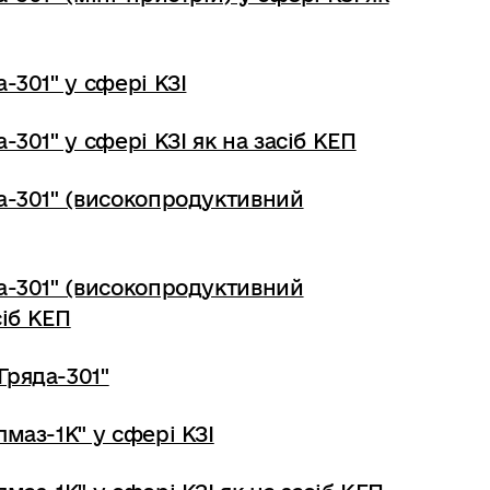
-301" у сфері КЗІ
-301" у сфері КЗІ як на засіб КЕП
а-301" (високопродуктивний
а-301" (високопродуктивний
сіб КЕП
Гряда-301"
маз-1К" у сфері КЗІ