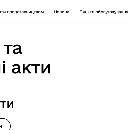
ати представництвом
Новини
Пункти обслуговування
 та
і акти
оти
и