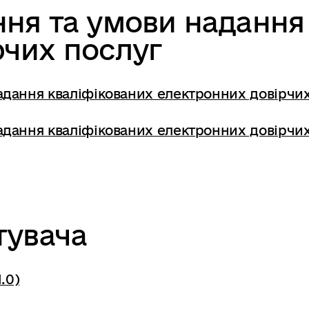
ння та умови надання
рчих послуг
адання кваліфікованих електронних довірчи
адання кваліфікованих електронних довірчи
тувача
.0)