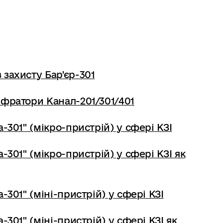
захисту Бар'єр-301
фратори Канал-201/301/401
-301" (мікро-пристрій) у сфері КЗІ
-301" (мікро-пристрій) у сфері КЗІ як
-301" (міні-пристрій) у сфері КЗІ
-301" (міні-пристрій) у сфері КЗІ як