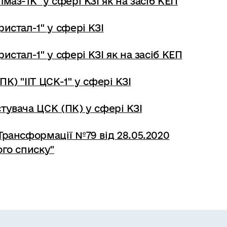
маз-1К" у сфері КЗІ як на засіб КЕП
истал-1" у сфері КЗІ
истал-1" у сфері КЗІ як на засіб КЕП
К) "ІІТ ЦСК-1" у сфері КЗІ
тувача ЦСК (ПК) у сфері КЗІ
Трансформації №79 від 28.05.2020
ого списку"