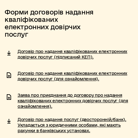
Форми договорів надання
кваліфікованих
електронних довірчих
послуг
Договір про надання кваліфікованих електронних
довірчих послуг (підписаний КЕП).
Договір про надання кваліфікованих електронних
довірчих послуг (для ознайомлення).
Заява про приєднання до договору про надання
кваліфікованих електронних довірчих послуг (для
ознайомлення).
Договір про надання послуг (двосторонній/банк).
Укладається з юридичними особами, які мають
рахунки в банківських установах.