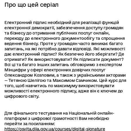
Про що цей серіал
Електронний підпис необхідний для реалізації функцій
електронної демократії, забезпечення доступу громадян
та бізнесу до отримання публічних послуг онлайн,
переходу до електронного документообігу та спрощення
ведення бізнесу. Проте у громадян часто виникає багато
запитань, на які потрібно давати відповіді. Які можливості
дає електронний підпис? Як безпечно його зберігати? Де
отримати? Як використовувати? Як підписати документ?
Всі ці та багато інших запитань обговоримо з експертом
Мінцифри у сфері електронних довірчих послуг
Олександром Козловим, а також з українськими акторами
— Тетяною Шелігою та Максимом Самчиком. Цей курс для
того, щоб навчитись по максимуму використовувати
можливості електронного підпису, адже він є ключем до
цифрового світу.
Для фінального тестування на Національній онлайн-
платформі з цифрової грамотності Вам необхідно
перейти за посиланням:
https://osvita.diia.gov.ua/courses/digital-signature