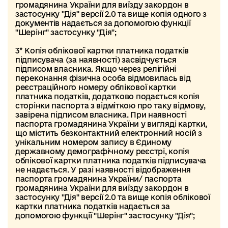
громадянина України для виїзду закордон в
застосунку "Дія" версії 2.0 та вище копія одного з
документів надається за допомогою функції
"Шерінг" застосунку "Дія";
3* Копія облікової картки платника податків
підписувача (за наявності) засвідчується
підписом власника. Якщо через релігійні
переконання фізична особа відмовилась від
реєстраційного номеру облікової картки
платника податків, додатково подається копія
сторінки паспорта з відміткою про таку відмову,
завірена підписом власника. При наявності
паспорта громадянина України у вигляді картки,
що містить безконтактний електронний носій з
унікальним номером запису в Єдиному
державному демографічному реєстрі, копія
облікової картки платника податків підписувача
не надається. У разі наявності відображення
паспорта громадянина України/ паспорта
громадянина України для виїзду закордон в
застосунку "Дія" версії 2.0 та вище копія облікової
картки платника податків надається за
допомогою функції "Шерінг" застосунку "Дія";