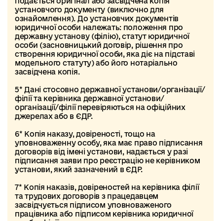
подається оригінал або засвідчена копія
установчого документу (виключно для
ознайомлення). До установчих документів
юридичної особи належать: положення про
державну установу (філію), статут юридичної
особи (засновницький договір, рішення про
створення юридичної особи, яка діє на підставі
модельного статуту) або його нотаріально
засвідчена копія.
5* Дані стосовно державної установи/організації/
філії та керівника державної установи/
організації/філії перевіряються на офіційних
джерелах або в ЄДР.
6* Копія наказу, довіреності, тощо на
уповноваженну особу, яка має право підписання
договорів від імені установи, надається у разі
підписання заяви про реєстрацію не керівником
установи, який зазначений в ЄДР.
7* Копія наказів, довіреностей на керівника філії
та трудових договорів з працедавцем
засвідчується підписом уповноваженого
працівника або підписом керівника юридичної