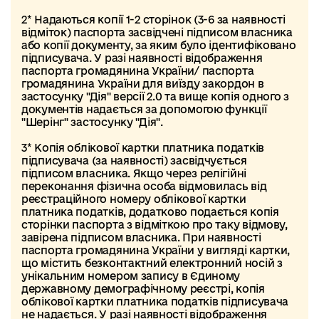
2* Надаються копії 1-2 сторінок (3-6 за наявності
відміток) паспорта засвідчені підписом власника
або копії документу, за яким було ідентифіковано
підписувача. У разі наявності відображення
паспорта громадянина України/ паспорта
громадянина України для виїзду закордон в
застосунку "Дія" версії 2.0 та вище копія одного з
документів надається за допомогою функції
"Шерінг" застосунку "Дія".
3* Копія облікової картки платника податків
підписувача (за наявності) засвідчується
підписом власника. Якщо через релігійні
переконання фізична особа відмовилась від
реєстраційного номеру облікової картки
платника податків, додатково подається копія
сторінки паспорта з відміткою про таку відмову,
завірена підписом власника. При наявності
паспорта громадянина України у вигляді картки,
що містить безконтактний електронний носій з
унікальним номером запису в Єдиному
державному демографічному реєстрі, копія
облікової картки платника податків підписувача
не надається. У разі наявності відображення