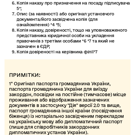
Копія наказу про призначення на посаду підписувача
5*;
Опис (за наявності) або оригінал установчого
документа/його засвідчена копія (для
ознайомлення) *4 *5;
Копія наказу, довіреності, тощо на уповноваженого
представника юридичної особи на укладення
правочинів з третіми особами *6 *7 та який не
зазначен в ЄДР;
Копія довіреності на керівника філії*7
ПРИМІТКИ:
1* Оригінал паспорта громадянина України,
паспорта громадянина України для виїзду
закордон, посвідки на постійне (тимчасове) місце
проживання або відображення зазначених
документів в застосунку "Дія" версії 2.0 та вище,
паспорт громадянина іншої країни (посвідчення
біженця) із нотаріально засвідченим перекладом
на українську мову або дипломатичний паспорт
(лише для співробітників закордонних
дипломатичних установ України).