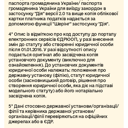
паспорта громадянина України/ паспорта
громадянина України для виїзду закордон в
застосунку "Дія" версії 2.0 та вище копія облікової
картки платника податків надається за
допомогою функції "Шерінг" застосунку "Дія".
4* Опис із відміткою про код доступу до порталу
електронних сервісів ЄДРЮОП, у разі внесення
змін до статуту або створенні юридичної особи
після 01.01.2016. У разі відсутності опису
подається оригінал або засвідчена копія
установчого документу (виключно для
ознайомлення). До установчих документів
юридичної особи належать: положення про
державну установу (філію), статут юридичної
особи (засновницький договір, рішення про
створення юридичної особи, яка діє на підставі
модельного статуту) або його нотаріально
засвідчена копія.
5* Дані стосовно державної установи/організації/
філії та керівника державної установи/
організації/філії перевіряються на офіційних
джерелах або в ЄДР.