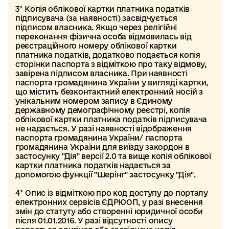
3* Копія облікової картки платника податків
підписувача (за наявності) засвідчується
підписом власника. Якщо через релігійні
переконання фізична особа відмовилась від
реєстраційного номеру облікової картки
платника податків, додатково подається копія
сторінки паспорта з відміткою про таку відмову,
завірена підписом власника. При наявності
паспорта громадянина України у вигляді картки,
що містить безконтактний електронний носій з
унікальним номером запису в Єдиному
державному демографічному реєстрі, копія
облікової картки платника податків підписувача
не надається. У разі наявності відображення
паспорта громадянина України/ паспорта
громадянина України для виїзду закордон в
застосунку "Дія" версії 2.0 та вище копія облікової
картки платника податків надається за
допомогою функції "Шерінг" застосунку "Дія".
4* Опис із відміткою про код доступу до порталу
електронних сервісів ЄДРЮОП, у разі внесення
змін до статуту або створенні юридичної особи
після 01.01.2016. У разі відсутності опису