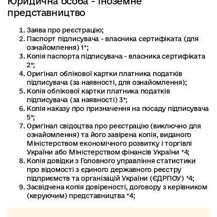
Юридична особа - іноземне
представництво
Заява про реєстрацію;
Паспорт підписувача - власника сертифіката (для
ознайомлення) 1*;
Копія паспорта підписувача - власника сертифіката
2*;
Оригінал облікової картки платника податків
підписувача (за наявності, для ознайомлення);
Копія облікової картки платника податків
підписувача (за наявності) 3*;
Копія наказу про призначення на посаду підписувача
5*;
Оригінал свідоцтва про реєстрацію (виключно для
ознайомлення) та його завірена копія, виданого
Міністерством економічного розвитку і торгівлі
України або Міністерством фінансів України *4;
Копія довідки з Головного управління статистики
про відомості з єдиного державного реєстру
підприємств та організацій України (ЄДРПОУ) *4;
Засвідчена копія довіреності, договору з керівником
(керуючим) представництва *4;