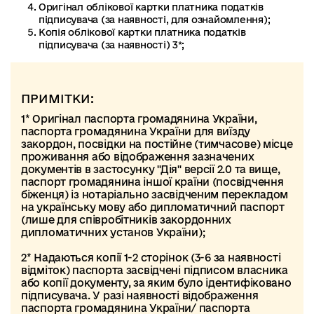
Оригінал облікової картки платника податків
підписувача (за наявності, для ознайомлення);
Копія облікової картки платника податків
підписувача (за наявності) 3*;
ПРИМІТКИ:
1* Оригінал паспорта громадянина України,
паспорта громадянина України для виїзду
закордон, посвідки на постійне (тимчасове) місце
проживання або відображення зазначених
документів в застосунку "Дія" версії 2.0 та вище,
паспорт громадянина іншої країни (посвідчення
біженця) із нотаріально засвідченим перекладом
на українську мову або дипломатичний паспорт
(лише для співробітників закордонних
дипломатичних установ України);
2* Надаються копії 1-2 сторінок (3-6 за наявності
відміток) паспорта засвідчені підписом власника
або копії документу, за яким було ідентифіковано
підписувача. У разі наявності відображення
паспорта громадянина України/ паспорта