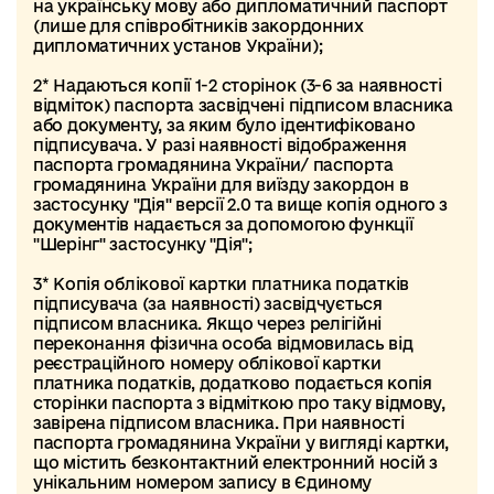
на українську мову або дипломатичний паспорт
(лише для співробітників закордонних
дипломатичних установ України);
2* Надаються копії 1-2 сторінок (3-6 за наявності
відміток) паспорта засвідчені підписом власника
або документу, за яким було ідентифіковано
підписувача. У разі наявності відображення
паспорта громадянина України/ паспорта
громадянина України для виїзду закордон в
застосунку "Дія" версії 2.0 та вище копія одного з
документів надається за допомогою функції
"Шерінг" застосунку "Дія";
3* Копія облікової картки платника податків
підписувача (за наявності) засвідчується
підписом власника. Якщо через релігійні
переконання фізична особа відмовилась від
реєстраційного номеру облікової картки
платника податків, додатково подається копія
сторінки паспорта з відміткою про таку відмову,
завірена підписом власника. При наявності
паспорта громадянина України у вигляді картки,
що містить безконтактний електронний носій з
унікальним номером запису в Єдиному