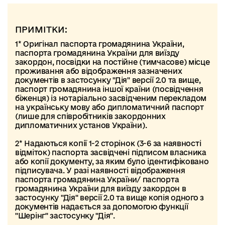
ПРИМІТКИ:
1* Оригінал паспорта громадянина України,
паспорта громадянина України для виїзду
закордон, посвідки на постійне (тимчасове) місце
проживання або відображення зазначених
документів в застосунку "Дія" версії 2.0 та вище,
паспорт громадянина іншої країни (посвідчення
біженця) із нотаріально засвідченим перекладом
на українську мову або дипломатичний паспорт
(лише для співробітників закордонних
дипломатичних установ України).
2* Надаються копії 1-2 сторінок (3-6 за наявності
відміток) паспорта засвідчені підписом власника
або копії документу, за яким було ідентифіковано
підписувача. У разі наявності відображення
паспорта громадянина України/ паспорта
громадянина України для виїзду закордон в
застосунку "Дія" версії 2.0 та вище копія одного з
документів надається за допомогою функції
"Шерінг" застосунку "Дія".