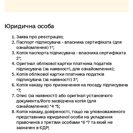
Юридична особа
Заява про реєстрацію;
Паспорт підписувача - власника сертифіката (для
ознайомлення) 1*;
Копія паспорта підписувача - власника сертифіката
2*;
Оригінал облікової картки платника податків
підписувача (за наявності, для ознайомлення);
Копія облікової картки платника податків
підписувача (за наявності) 3*;
Копія наказу про призначення на посаду підписувача
*7;
Опис (за наявності) або оригінал установчого
документа/його засвідчена копія (для
ознайомлення) *4 *5;
Копія наказу, довіреності, тощо на уповноваженого
представника юридичної особи на укладення
правочинів з третіми особами *6 *7 та який не
зазначен в ЄДР;