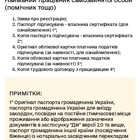
Найманий працівник самозайнятої особи
(помічник тощо)
Заява про реєстрацію;
Паспорт підписувача - власника сертифіката (для
ознайомлення) 1*;
Копія паспорта підписувача - власника сертифіката
2*;
Оригінал облікової картки платника податків
підписувача (за наявності, для ознайомлення);
Копія облікової картки платника податків
підписувача (за наявності) 3*;
Копія трудового договору з працедавцем 4*;
ПРИМІТКИ:
1* Оригінал паспорта громадянина України,
паспорта громадянина України для виїзду
закордон, посвідки на постійне (тимчасове) місце
проживання або відображення зазначених
документів в застосунку "Дія" версії 2.0 та вище,
паспорт громадянина іншої країни (посвідчення
біженця) із нотаріально засвідченим перекладом