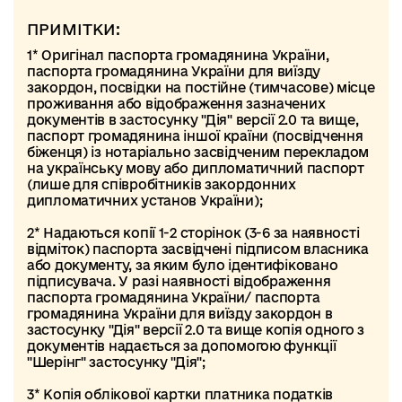
ПРИМІТКИ:
1* Оригінал паспорта громадянина України,
паспорта громадянина України для виїзду
закордон, посвідки на постійне (тимчасове) місце
проживання або відображення зазначених
документів в застосунку "Дія" версії 2.0 та вище,
паспорт громадянина іншої країни (посвідчення
біженця) із нотаріально засвідченим перекладом
на українську мову або дипломатичний паспорт
(лише для співробітників закордонних
дипломатичних установ України);
2* Надаються копії 1-2 сторінок (3-6 за наявності
відміток) паспорта засвідчені підписом власника
або документу, за яким було ідентифіковано
підписувача. У разі наявності відображення
паспорта громадянина України/ паспорта
громадянина України для виїзду закордон в
застосунку "Дія" версії 2.0 та вище копія одного з
документів надається за допомогою функції
"Шерінг" застосунку "Дія";
3* Копія облікової картки платника податків