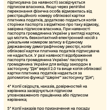
підписувача (за наявності) засвідчується
підписом власника. Якщо через релігійні
переконання фізична особа відмовилась від
реєстраційного номеру облікової картки
платника податків, додатково подається копія
сторінки паспорта з відміткою про таку відмову,
завірена підписом власника. При наявності
паспорта громадянина України у вигляді картки,
що містить безконтактний електронний носій з
унікальним номером запису в Єдиному
державному демографічному реєстрі, копія
облікової картки платника податків підписувача
не надається. У разі наявності відображення
паспорта громадянина України/ паспорта
громадянина України для виїзду закордон в
застосунку "Дія" версії 2.0 та вище копія облікової
картки платника податків надається за
допомогою функції "Шерінг" застосунку "Дія";
4* Копії свідоцтв, наказів, довіреностей на
керівника засвідчується підписом
уповноваженого працівника або підписом
керівника;
5* Копії наказів про призначення на посаду