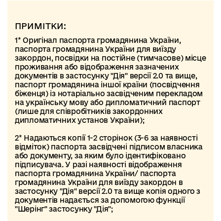
ПРИМІТКИ:
1* Оригінал паспорта громадянина України,
паспорта громадянина України для виїзду
закордон, посвідки на постійне (тимчасове) місце
проживання або відображення зазначених
документів в застосунку "Дія" версії 2.0 та вище,
паспорт громадянина іншої країни (посвідчення
біженця) із нотаріально засвідченим перекладом
на українську мову або дипломатичний паспорт
(лише для співробітників закордонних
дипломатичних установ України);
2* Надаються копії 1-2 сторінок (3-6 за наявності
відміток) паспорта засвідчені підписом власника
або документу, за яким було ідентифіковано
підписувача. У разі наявності відображення
паспорта громадянина України/ паспорта
громадянина України для виїзду закордон в
застосунку "Дія" версії 2.0 та вище копія одного з
документів надається за допомогою функції
"Шерінг" застосунку "Дія";